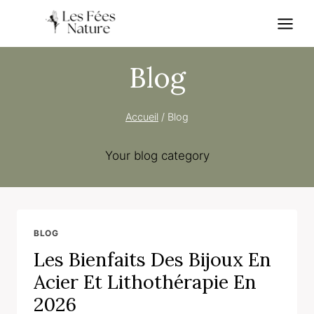
Skip
to
content
Blog
Accueil
/
Blog
Your blog category
BLOG
Les Bienfaits Des Bijoux En
Acier Et Lithothérapie En
2026