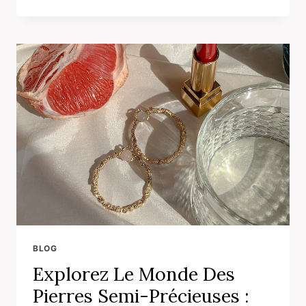
POUVOIR
DES
PIERRES
PRÉCIEUSES:
UNE
ODYSSÉE
LUDIQUE
DANS
LE
MONDE
ÉTINCELANT
DE
LA
JOAILLERIE
BLOG
Explorez Le Monde Des
Pierres Semi-Précieuses :