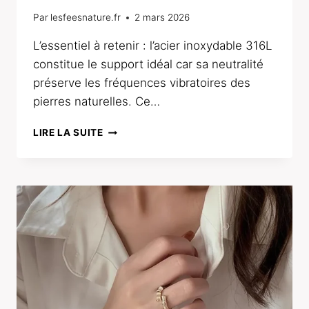
Par
lesfeesnature.fr
2 mars 2026
L’essentiel à retenir : l’acier inoxydable 316L
constitue le support idéal car sa neutralité
préserve les fréquences vibratoires des
pierres naturelles. Ce…
LES
LIRE LA SUITE
BIENFAITS
DES
BIJOUX
EN
ACIER
ET
LITHOTHÉRAPIE
EN
2026