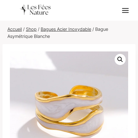
Skip
to
content
Accueil
/
Shop
/
Bagues Acier Inoxydable
/
Bague
Asymétrique Blanche