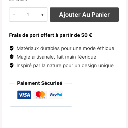
quantité
Ajouter Au Panier
de
Bague
Asymétrique
Frais de port offert à partir de 50 €
Blanche
Matériaux durables pour une mode éthique
Magie artisanale, fait main féerique
Inspiré par la nature pour un design unique
Paiement Sécurisé