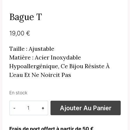
Bague T
19,00
€
Taille : Ajustable
Matière : Acier Inoxydable
Hypoallergénique, Ce Bijou Résiste À
L’eau Et Ne Noircit Pas
En stock
quantité
Ajouter Au Panier
de
Bague
T
Frais de port offert à partir de 50 €